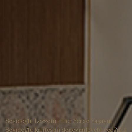
Seyidoğlu Lezzetini
Her Yerde Yaşayın
Seyidoğlu kalitesini deneyimleyebileceğiniz